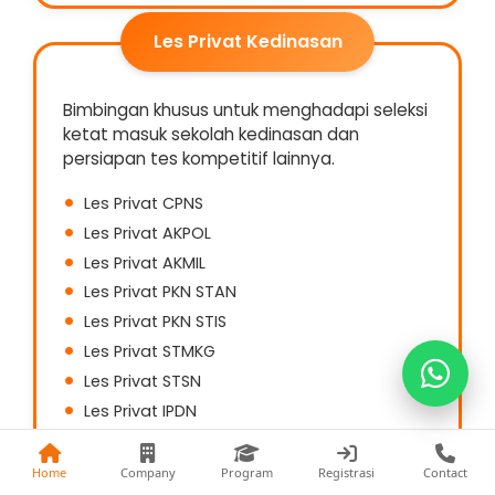
Les Privat Kedinasan
Bimbingan khusus untuk menghadapi seleksi
Kak Fina
ketat masuk sekolah kedinasan dan
0813-1177-8441
persiapan tes kompetitif lainnya.
Kak Nia
Les Privat CPNS
0822-5868-9993
Les Privat AKPOL
Les Privat AKMIL
Kak Fani
Les Privat PKN STAN
0857-7402-3474
Les Privat PKN STIS
Les Privat STMKG
Les Privat STSN
Les Privat IPDN
Les Privat STIN
dan Les Privat Sekolah Kedinasan Lainnya
Home
Company
Program
Registrasi
Contact