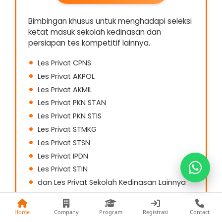
Bimbingan khusus untuk menghadapi seleksi
ketat masuk sekolah kedinasan dan
persiapan tes kompetitif lainnya.
Kak Fina
Les Privat CPNS
0813-1177-8441
Les Privat AKPOL
Kak Nia
Les Privat AKMIL
0822-5868-9993
Les Privat PKN STAN
Les Privat PKN STIS
Kak Fani
Les Privat STMKG
0857-7402-3474
Les Privat STSN
Les Privat IPDN
Les Privat STIN
dan Les Privat Sekolah Kedinasan Lainnya
Choose Your Option
Home
Company
Program
Registrasi
Contact