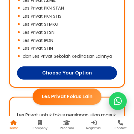
Les Privat AKMIL
Les Privat PKN STAN
Les Privat PKN STIS
Les Privat STMKG
Les Privat STSN
Kak Fina
Les Privat IPDN
0813-1177-8441
Les Privat STIN
Kak Nia
dan Les Privat Sekolah Kedinasan Lainnya
0822-5868-9993
Choose Your Option
Kak Fani
0857-7402-3474
Les Privat Fokus Lain
Les Privat untuk fokus persiapan ujian masuk
sekolah favorit, TKA, ujian beasiswa,
olimpiade, psikotes masuk kerja, dan
Home
Company
Program
Registrasi
Contact