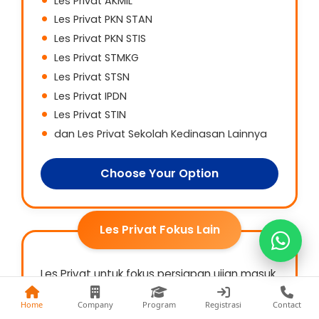
Les Privat AKMIL
Les Privat PKN STAN
Les Privat PKN STIS
Les Privat STMKG
Les Privat STSN
Kak Fina
Les Privat IPDN
0813-1177-8441
Les Privat STIN
Kak Nia
dan Les Privat Sekolah Kedinasan Lainnya
0822-5868-9993
Choose Your Option
Kak Fani
0857-7402-3474
Les Privat Fokus Lain
Les Privat untuk fokus persiapan ujian masuk
sekolah favorit, TKA, ujian beasiswa,
olimpiade, psikotes masuk kerja, dan
Home
Company
Program
Registrasi
Contact