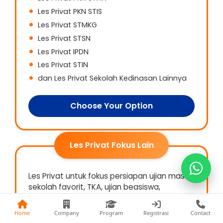
Les Privat PKN STIS
Les Privat STMKG
Les Privat STSN
Les Privat IPDN
Kak Fina
Les Privat STIN
0813-1177-8441
dan Les Privat Sekolah Kedinasan Lainnya
Kak Nia
0822-5868-9993
Choose Your Option
Kak Fani
0857-7402-3474
Les Privat Fokus Lain
Les Privat untuk fokus persiapan ujian masuk
sekolah favorit, TKA, ujian beasiswa,
olimpiade, psikotes masuk kerja, dan
kebutuhan persiapan ujian lainnya.
Home
Company
Program
Registrasi
Contact